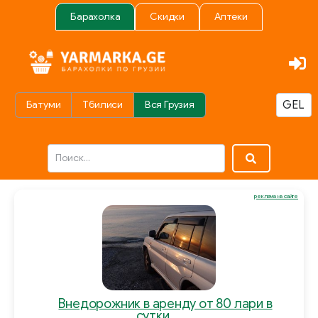
Барахолка
Скидки
Аптеки
Батуми
Тбилиси
Вся Грузия
реклама на сайте
Внедорожник в аренду от 80 лари в
сутки