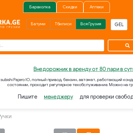
Барахолка
Скидки
Аптеки
Батуми
Тбилиси
Вся Грузия
Внедорожник в аренду от 80 лари в сут
subishi Pajero IO, полный привод, бензин, автомат, работающий ко
состоянии, проходит регулярное техобслуживание. Можно на гр
Пишите
менеджеру
для проверки свобо
Ручки