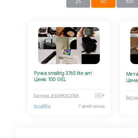
25
50
100
Ручка smallrig 3765 lite arri
Мета
Цена: 100 GEL
Цена
Батуми 🧦 БАРАХОЛКА
9
Батум
SmallRig
7 дней назад