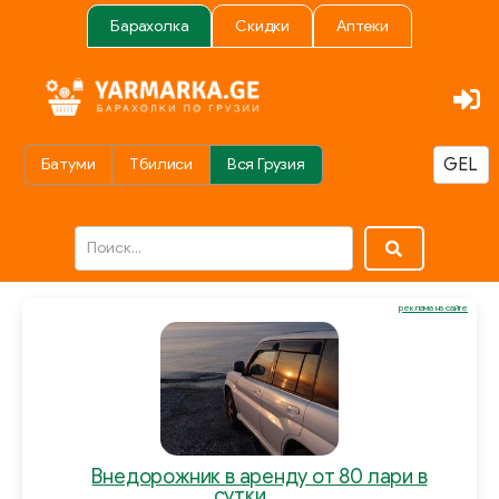
Барахолка
Скидки
Аптеки
Батуми
Тбилиси
Вся Грузия
реклама на сайте
Внедорожник в аренду от 80 лари в
сутки