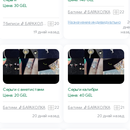
Цена: 30 GEL
Батуми 🧦 БАРАХОЛКА
22
Назначение индивидуально
2
Тбилиси 🧦 БАРАХОЛКА
20
дне
19 дней назад
наза
Серьги с аметистами
Серьги калибри
Цена: 20 GEL
Цена: 40 GEL
Батуми 🧦 БАРАХОЛКА
22
Батуми 🧦 БАРАХОЛКА
21
20 дней назад
20 дней назад