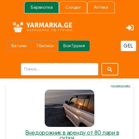
Барахолка
Скидки
Аптеки
Батуми
Тбилиси
Вся Грузия
реклама на сайте
Внедорожник в аренду от 80 лари в
сутки