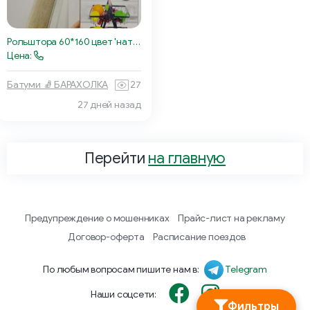
Рольштора 60*160 цвет 'натуральный лен'
Цена:
Батуми 🧦 БАРАХОЛКА
27
27 дней назад
Перейти
на главную
Предупреждение о мошенниках
Прайс-лист на рекламу
Договор-оферта
Расписание поездов
По любым вопросам пишите нам в:
Telegram
Наши соцсети:
Фильтры