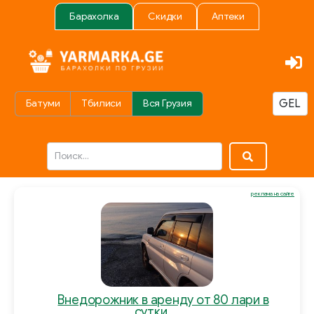
Барахолка
Скидки
Аптеки
Батуми
Тбилиси
Вся Грузия
реклама на сайте
Внедорожник в аренду от 80 лари в
сутки