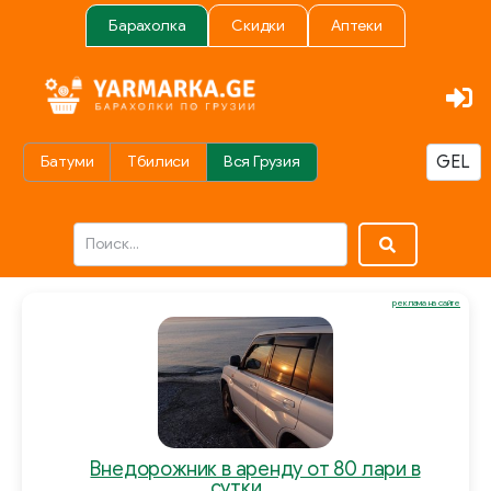
Барахолка
Скидки
Аптеки
Батуми
Тбилиси
Вся Грузия
реклама на сайте
Внедорожник в аренду от 80 лари в
сутки