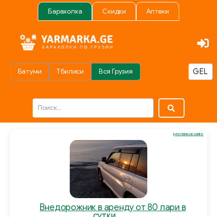
Барахолка
Скидки
Аптеки
Батуми
Тбилиси
Вся Грузия
реклама на сайте
Внедорожник в аренду от 80 лари в
сутки