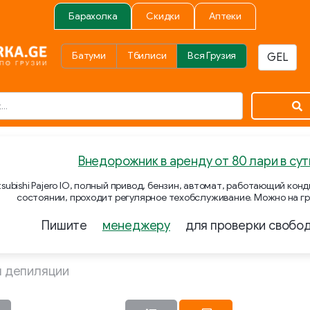
Барахолка
Скидки
Аптеки
Батуми
Тбилиси
Вся Грузия
Внедорожник в аренду от 80 лари в сут
subishi Pajero IO, полный привод, бензин, автомат, работающий ко
состоянии, проходит регулярное техобслуживание. Можно на гр
Пишите
менеджеру
для проверки свобо
я депиляции