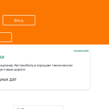
Вход
реклама на сайте
ки
ндиционер. Автомобиль в хорошем техническом
унтовые дороги.
дных дат