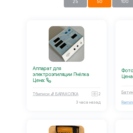
25
50
100
Аппарат для
Фото
электроэпиляции Пчёлка
Цена
Цена:
Батум
Тбилиси 🧦 БАРАХОЛКА
2
3 часа назад
Remin