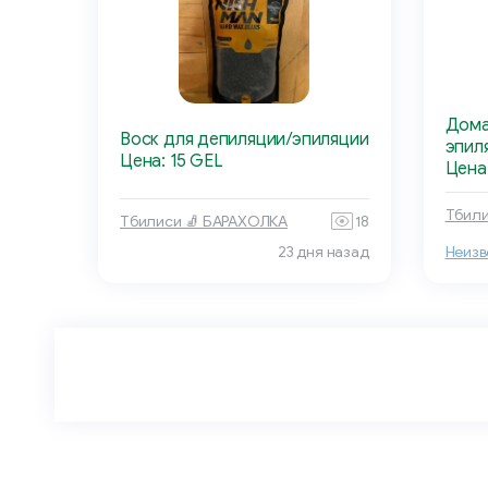
Дома
Воск для депиляции/эпиляции
эпил
Цена: 15 GEL
Цена
Тбили
Тбилиси 🧦 БАРАХОЛКА
18
23 дня назад
Неизв