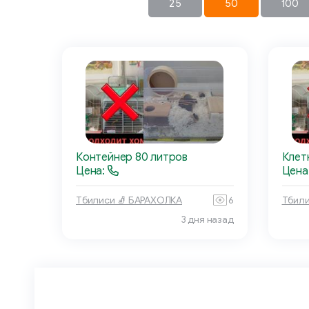
25
50
100
Контейнер 80 литров
Клет
Цена:
Цена
Тбилиси 🧦 БАРАХОЛКА
6
Тбили
3 дня назад