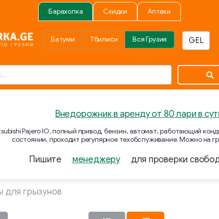
Барахолка
Скидки
Аптеки
Батуми
Тбилиси
Вся Грузия
Внедорожник в аренду от 80 лари в сут
subishi Pajero IO, полный привод, бензин, автомат, работающий ко
состоянии, проходит регулярное техобслуживание. Можно на гр
Пишите
менеджеру
для проверки свобо
ы для грызунов