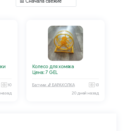
нки
Колесо для хомяка
Цена: 7 GEL
10
Батуми 🧦 БАРАХОЛКА
13
 назад
20 дней назад