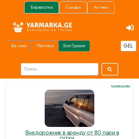
Барахолка
Скидки
Аптеки
Батуми
Тбилиси
Вся Грузия
реклама на сайте
Внедорожник в аренду от 80 лари в
сутки