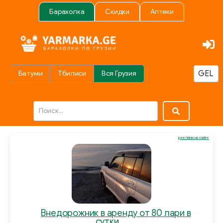
Барахолка
Скидки
Аптеки
Батуми
Тбилиси
Вся Грузия
реклама на сайте
Внедорожник в аренду от 80 лари в
сутки