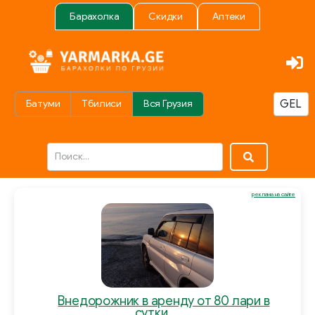
Барахолка
Скидки
Аптеки
Батуми
Тбилиси
Вся Грузия
реклама на сайте
Внедорожник в аренду от 80 лари в
сутки