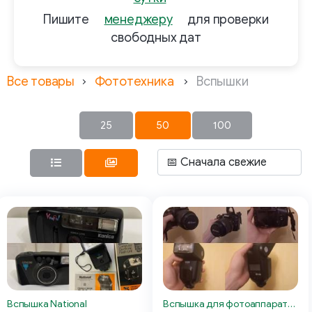
Пишите
менеджеру
для проверки
свободных дат
Все товары
Фототехника
Вспышки
25
50
100
Вспышка National
Вспышка для фотоаппарата Nikon metz 50 af-1 digital