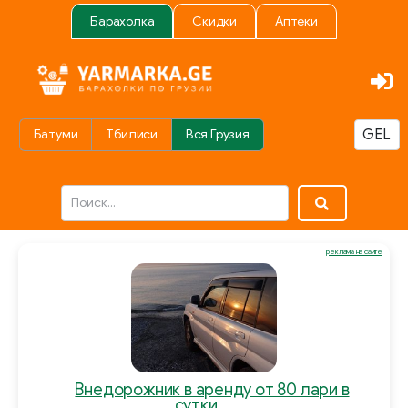
Барахолка
Скидки
Аптеки
Батуми
Тбилиси
Вся Грузия
реклама на сайте
Внедорожник в аренду от 80 лари в
сутки