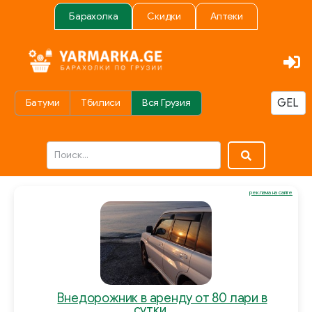
Барахолка
Скидки
Аптеки
Батуми
Тбилиси
Вся Грузия
реклама на сайте
Внедорожник в аренду от 80 лари в
сутки