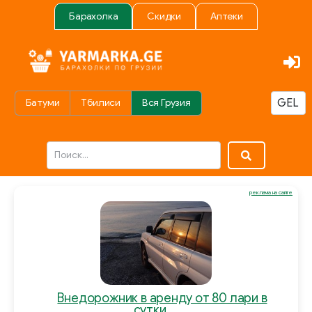
Барахолка
Скидки
Аптеки
Батуми
Тбилиси
Вся Грузия
реклама на сайте
Внедорожник в аренду от 80 лари в
сутки