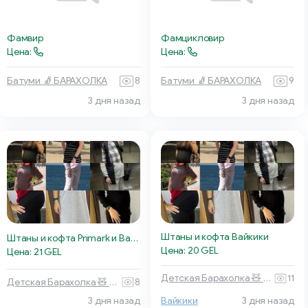
Фамвир
Фамцикловир
Цена:
Цена:
Батуми 🧦 БАРАХОЛКА
8
Батуми 🧦 БАРАХОЛКА
9
3 дня назад
3 дня назад
Штаны и кофта Вайкики
Штаны и кофта Primark и Вайкики
Цена: 20 GEL
Цена: 21 GEL
Детская Барахолка 🧸 Батуми
11
Детская Барахолка 🧸 Батуми
8
3 дня назад
Вайкики
3 дня назад