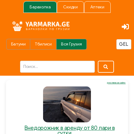
Барахолка
Скидки
Аптеки
Батуми
Тбилиси
Вся Грузия
реклама на сайте
Внедорожник в аренду от 80 лари в
сутки