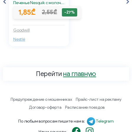
Печенье Nesquik с молочной начинкой 26 г.
1,85₾
2,55₾
-27%
Goodwill
Nestlé
Перейти
на главную
Предупреждение о мошенниках
Прайс-лист на рекламу
Договор-оферта
Расписание поездов
По любым вопросам пишите нам в:
Telegram
Наши соцсети: