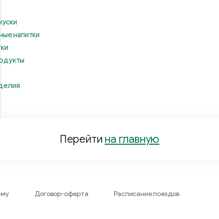
куски
ные напитки
тки
одукты
делия
Перейти
на главную
аму
Договор-оферта
Расписание поездов