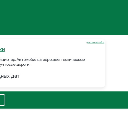
реклама на сайте
ки
ндиционер. Автомобиль в хорошем техническом
унтовые дороги.
дных дат