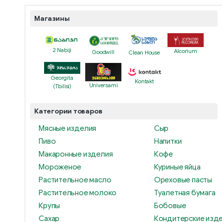
Магазины
2 Nabiji
Alcorium
Goodwill
Clean House
Georgita
Kontakt
Universami
(Tbilisi)
Категории товаров
Мясные изделия
Сыр
Пиво
Напитки
Макаронные изделия
Кофе
Мороженое
Куриные яйца
Растительное масло
Ореховые пасты
Растительное молоко
Туалетная бумага
Крупы
Бобовые
Сахар
Кондитерские изд