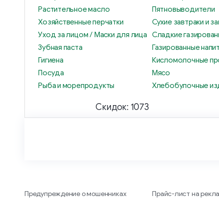
Растительное масло
Пятновыводители
Хозяйственные перчатки
Сухие завтраки и за
Уход за лицом / Маски для лица
Сладкие газирован
Зубная паста
Газированные напи
Гигиена
Кисломолочные пр
Посуда
Мясо
Рыба и морепродукты
Хлебобулочные из
Скидок: 1073
Предупреждение о мошенниках
Прайс-лист на рекл