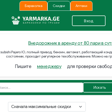
Барахолка
Скидки
Аптеки
Вход
Внедорожник в аренду от 80 лари в сут
subishi Pajero IO, полный привод, бензин, автомат, работающий ко
состоянии, проходит регулярное техобслуживание. Можно на гр
Пишите
менеджеру
для проверки свобо
Искать