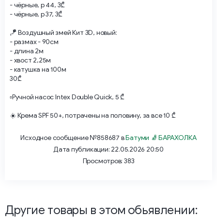
- чёрные, р 44, 3₾
- чёрные, р 37, 3₾
🪁 Воздушный змей Кит 3D, новый:
- размах - 90см
- длина 2м
- хвост 2,25м
- катушка на 100м
30₾
▫️Ручной насос Intex Double Quick, 5 ₾
​☀️ Крема SPF 50+, потрачены на половину, ​за все 10 ₾
Исходное сообщение №858687 в
Батуми 🧦 БАРАХОЛКА
Дата публикации: 22.05.2026 20:50
Просмотров: 383
Другие товары в этом обьявлении: