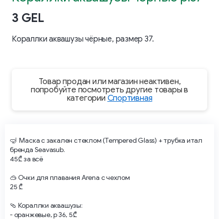
3 GEL
Кораллки аквашузы чёрные, размер 37.
Товар продан или магазин неактивен,
попробуйте посмотреть другие товары в
категории
Спортивная
🤿 Маска с закален стеклом (Tempered Glass) + трубка итал
бренда Seavasub.
​45₾ за всё
​🥽 Очки для плавания Arena с чехлом
​25 ₾
🩴 Кораллки аквашузы:
- оранжевые, р 36, 5₾