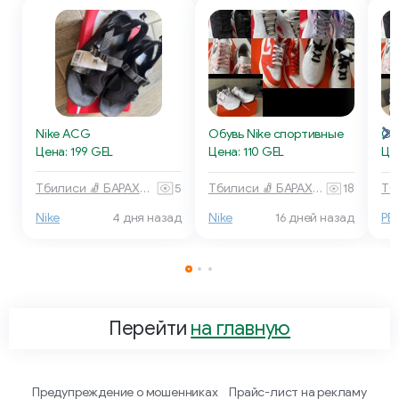
Nike ACG
Обувь Nike спортивные
Об
Цена: 199 GEL
Цена: 110 GEL
Це
Тбилиси 🧦 БАРАХОЛКА
5
Тбилиси 🧦 БАРАХОЛКА
18
Nike
4 дня назад
Nike
16 дней назад
PE
Перейти
на главную
Предупреждение о мошенниках
Прайс-лист на рекламу