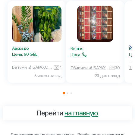
Авокадо
Ба
Вишня
Цена: 50 GEL
Це
Цена:
Батуми 🧦 БАРАХОЛКА
1
Тбилиси 🧦 БАРАХОЛКА
30
6 часов назад
23 дня назад
Перейти
на главную
Предупреждение о мошенниках
Прайс-лист на рекламу