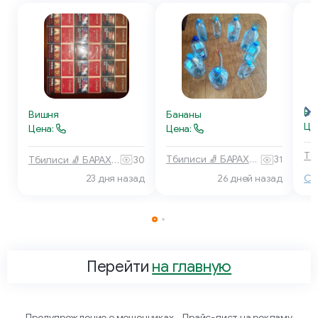
Ви
Бананы
Вишня
Це
Цена:
Цена:
Тбилиси 🧦 БАРАХОЛКА
31
Тбилиси 🧦 БАРАХОЛКА
30
23 дня назад
26 дней назад
Ch
Перейти
на главную
Предупреждение о мошенниках
Прайс-лист на рекламу