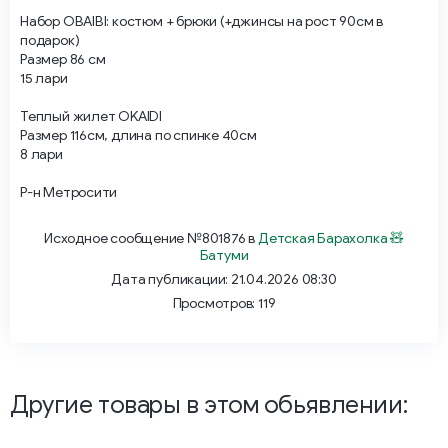
Набор OBAIBI: костюм + брюки (+джинсы на рост 90см в
подарок)
Размер 86 см
15 лари
Теплый жилет OKAIDI
Размер 116см, длина по спинке 40см
8 лари
Р-н Метросити
Исходное сообщение №801876 в
Детская Барахолка 🧸
Батуми
Дата публикации: 21.04.2026 08:30
Просмотров: 119
Другие товары в этом обьявлении: