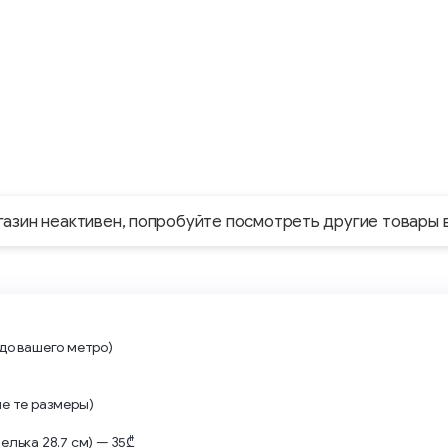
газин неактивен, попробуйте посмотреть другие товары 
 до вашего метро)
не те размеры)
елька 28.7 см) — 35₾