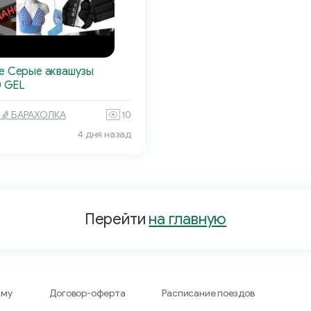
е Серые аквашузы
0 GEL
 🧦 БАРАХОЛКА
10
4 дня назад
Перейти
на главную
аму
Договор-оферта
Расписание поездов