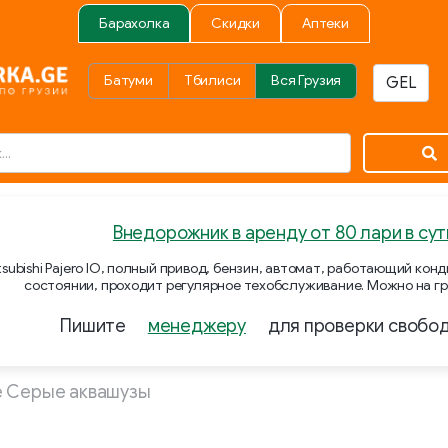
Барахолка
Скидки
Аптеки
Батуми
Тбилиси
Вся Грузия
Внедорожник в аренду от 80 лари в сут
subishi Pajero IO, полный привод, бензин, автомат, работающий ко
состоянии, проходит регулярное техобслуживание. Можно на гр
Пишите
менеджеру
для проверки свобо
 Серые аквашузы