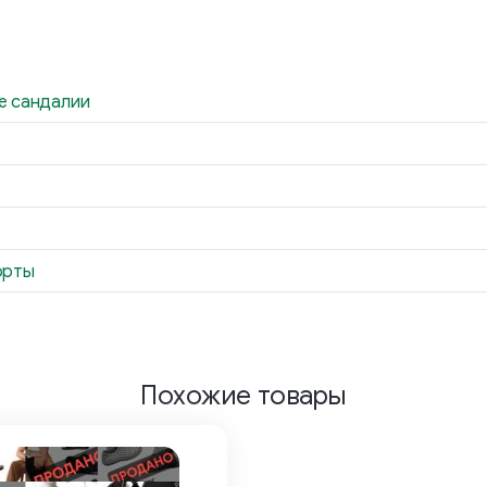
е сандалии
орты
Похожие товары