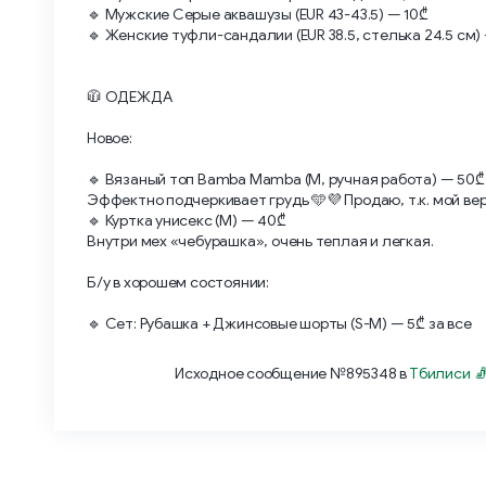
🔹 Мужские Серые аквашузы (EUR 43-43.5) — 10₾
🔹 Женские туфли-сандалии (EUR 38.5, стелька 24.5 см)
🧥 ОДЕЖДА
Новое:
🔹 Вязаный топ Bamba Mamba (М, ручная работа) — 50₾
Эффектно подчеркивает грудь 🩵💜 Продаю, т.к. мой вер
🔹 Куртка унисекс (М) — 40₾
Внутри мех «чебурашка», очень теплая и легкая.
Б/у в хорошем состоянии:
🔹 Сет: Рубашка + Джинсовые шорты (S-M) — 5₾ за все
Исходное сообщение №895348 в
Тбилиси 