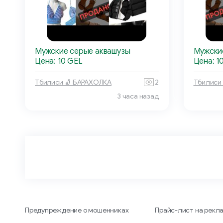
Мужские серые аквашузы
Мужски
Цена: 10 GEL
Цена: 1
Тбилиси 🧦 БАРАХОЛКА
2
Тбилиси
3 часа назад
Предупреждение о мошенниках
Прайс-лист на рекл