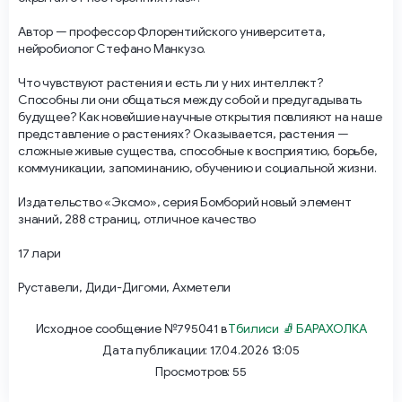
Автор — профессор Флорентийского университета,
нейробиолог Стефано Манкузо.
Что чувствуют растения и есть ли у них интеллект?
Способны ли они общаться между собой и предугадывать
будущее? Как новейшие научные открытия повлияют на наше
представление о растениях? Оказывается, растения —
сложные живые существа, способные к восприятию, борьбе,
коммуникации, запоминанию, обучению и социальной жизни.
Издательство «Эксмо», серия Бомборий новый элемент
знаний, 288 страниц, отличное качество
17 лари
Руставели, Диди-Дигоми, Ахметели
Исходное сообщение №795041 в
Тбилиси 🧦 БАРАХОЛКА
Дата публикации: 17.04.2026 13:05
Просмотров: 55