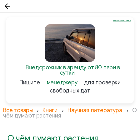
реклама на сайте
Внедорожник в аренду от 80 лари в
сутки
Пишите
менеджеру
для проверки
свободных дат
Все товары
Книги
Научная литература
О
чём думают растения
О чём думают растения