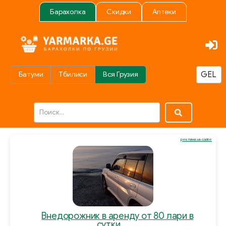
Барахолка
Скидки
Аптеки
Батуми
Тбилиси
Вся Грузия
реклама на сайте
Внедорожник в аренду от 80 лари в
сутки