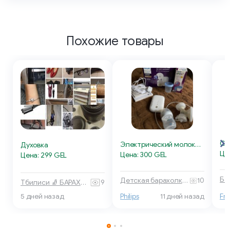
Похожие товары
Электрический молокоотсос Philips
Духовка
Це
Цена: 300 GEL
Цена: 299 GEL
Детская барахолка 🧸 Тбилиси
10
Тбилиси 🧦 БАРАХОЛКА
9
5 дней назад
Philips
11 дней назад
Fr