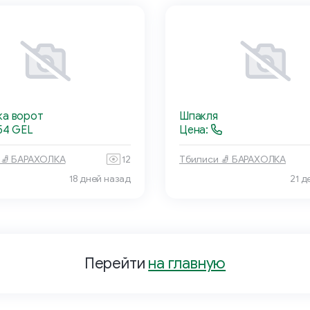
ка ворот
Шпакля
54 GEL
Цена:
 🧦 БАРАХОЛКА
12
Тбилиси 🧦 БАРАХОЛКА
18 дней назад
21 д
Перейти
на главную