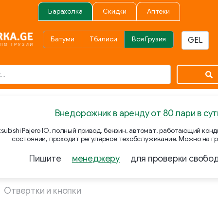
Барахолка
Скидки
Аптеки
Батуми
Тбилиси
Вся Грузия
Внедорожник в аренду от 80 лари в сут
subishi Pajero IO, полный привод, бензин, автомат, работающий ко
состоянии, проходит регулярное техобслуживание. Можно на гр
Пишите
менеджеру
для проверки свобо
Отвертки и кнопки