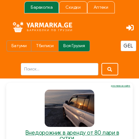
Барахолка
Скидки
Аптеки
Батуми
Тбилиси
Вся Грузия
реклама на сайте
Внедорожник в аренду от 80 лари в
сутки