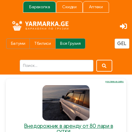
Барахолка
Скидки
Аптеки
Батуми
Тбилиси
Вся Грузия
реклама на сайте
Внедорожник в аренду от 80 лари в
сутки