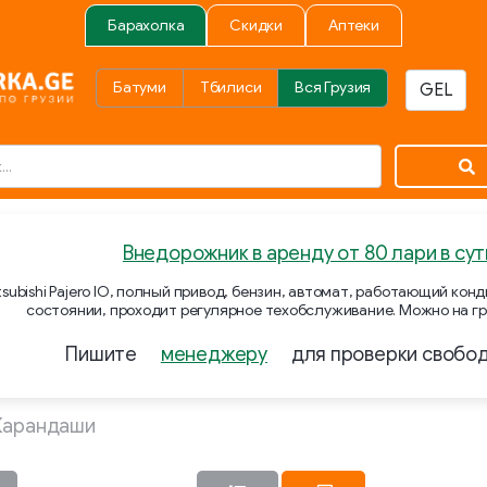
Барахолка
Скидки
Аптеки
Батуми
Тбилиси
Вся Грузия
Внедорожник в аренду от 80 лари в сут
subishi Pajero IO, полный привод, бензин, автомат, работающий ко
состоянии, проходит регулярное техобслуживание. Можно на гр
Пишите
менеджеру
для проверки свобо
Карандаши