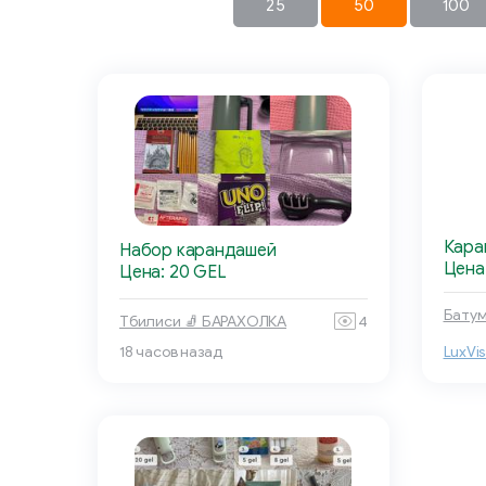
25
50
100
Кара
Набор карандашей
Цена
Цена: 20 GEL
Батум
Тбилиси 🧦 БАРАХОЛКА
4
18 часов назад
LuxVis