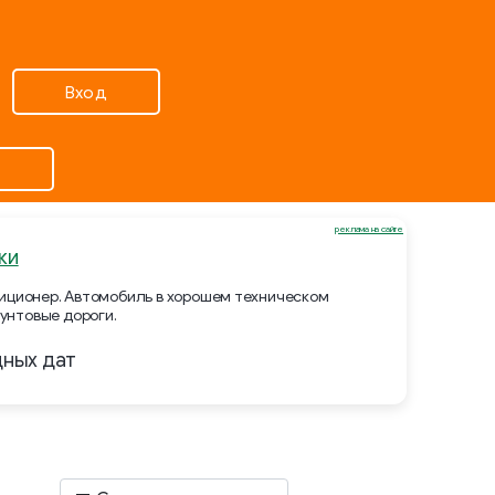
Вход
реклама на сайте
ки
ндиционер. Автомобиль в хорошем техническом
унтовые дороги.
дных дат