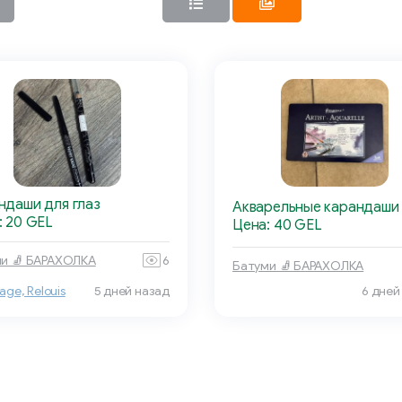
ндаши для глаз
Акварельные карандаши
: 20 GEL
Цена: 40 GEL
и 🧦 БАРАХОЛКА
6
Батуми 🧦 БАРАХОЛКА
age, Relouis
5 дней назад
6 дней