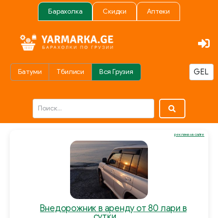
Барахолка
Скидки
Аптеки
Батуми
Тбилиси
Вся Грузия
реклама на сайте
Внедорожник в аренду от 80 лари в
сутки