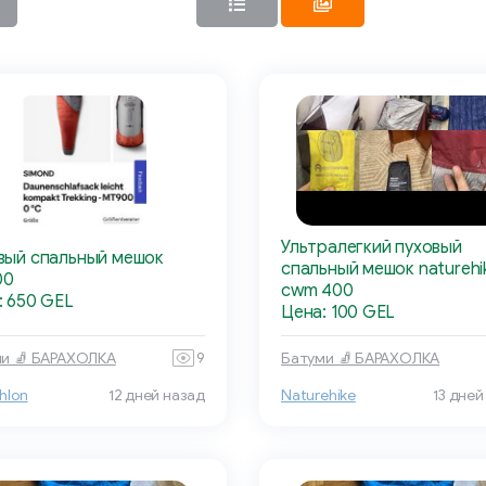
Ультралегкий пуховый
вый спальный мешок
спальный мешок naturehi
00
cwm 400
: 650 GEL
Цена: 100 GEL
и 🧦 БАРАХОЛКА
9
Батуми 🧦 БАРАХОЛКА
hlon
12 дней назад
Naturehike
13 дней