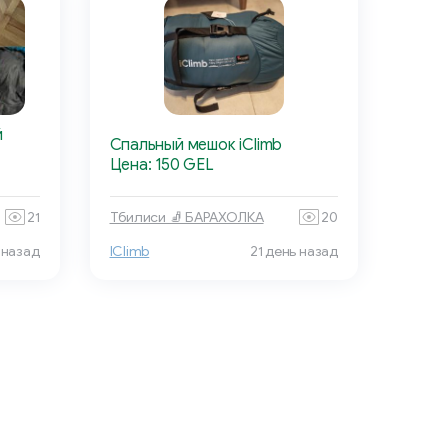
й
Спальный мешок iClimb
Цена: 150 GEL
21
Тбилиси 🧦 БАРАХОЛКА
20
 назад
IClimb
21 день назад