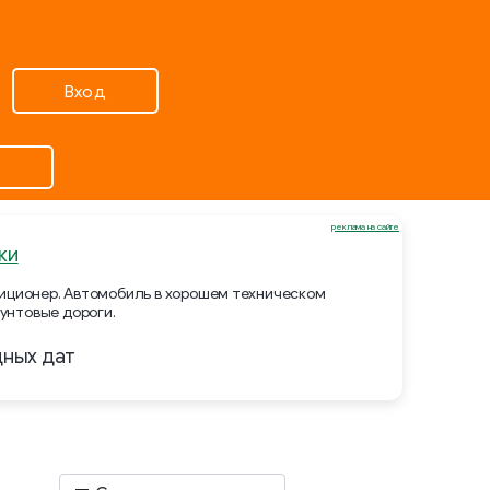
Вход
реклама на сайте
ки
ндиционер. Автомобиль в хорошем техническом
унтовые дороги.
дных дат