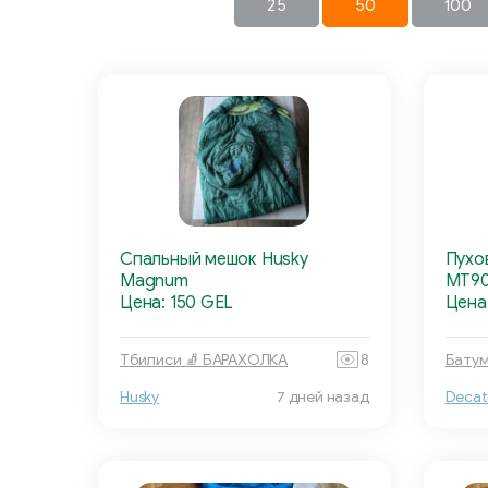
25
50
100
Спальный мешок Husky
Пухо
Magnum
MT9
Цена: 150 GEL
Цена
Тбилиси 🧦 БАРАХОЛКА
8
Батум
Husky
7 дней назад
Decat