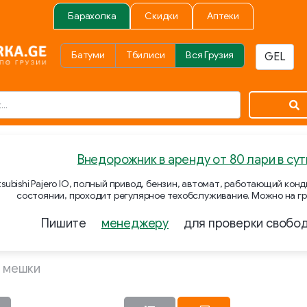
Барахолка
Скидки
Аптеки
Батуми
Тбилиси
Вся Грузия
Внедорожник в аренду от 80 лари в сут
subishi Pajero IO, полный привод, бензин, автомат, работающий ко
состоянии, проходит регулярное техобслуживание. Можно на гр
Пишите
менеджеру
для проверки свобо
 мешки