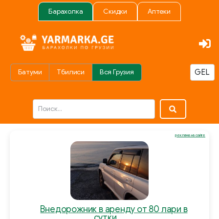
Барахолка
Скидки
Аптеки
Батуми
Тбилиси
Вся Грузия
реклама на сайте
Внедорожник в аренду от 80 лари в
сутки