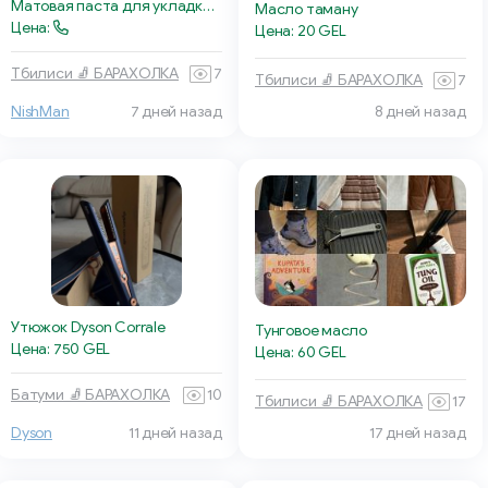
Матовая паста для укладки Nishman M1
Масло таману
Цена:
Цена: 20 GEL
Тбилиси 🧦 БАРАХОЛКА
7
Тбилиси 🧦 БАРАХОЛКА
7
NishMan
7 дней назад
8 дней назад
Утюжок Dyson Corrale
Тунговое масло
Цена: 750 GEL
Цена: 60 GEL
Батуми 🧦 БАРАХОЛКА
10
Тбилиси 🧦 БАРАХОЛКА
17
Dyson
11 дней назад
17 дней назад