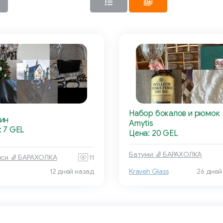
Набор бокалов и рюмок
ин
Amytis
: 7 GEL
Цена: 20 GEL
Батуми 🧦 БАРАХОЛКА
си 🧦 БАРАХОЛКА
11
12 дней назад
Kraveh Glass
26 дней