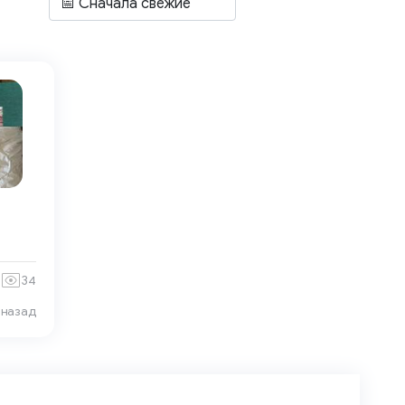
34
 назад