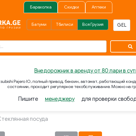
Барахолка
Скидки
Аптеки
Батуми
Тбилиси
Вся Грузия
Внедорожник в аренду от 80 лари в сут
subishi Pajero IO, полный привод, бензин, автомат, работающий ко
состоянии, проходит регулярное техобслуживание. Можно на гр
Пишите
менеджеру
для проверки свобо
Стеклянная посуда